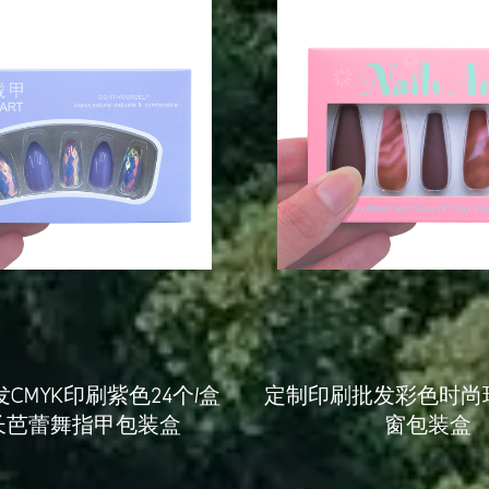
CMYK印刷紫色24个/盒
定制印刷批发彩色时尚
长芭蕾舞指甲包装盒
窗包装盒