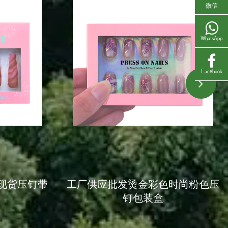
微信
WhatsApp
Facebook
现货压钉带
工厂供应批发烫金彩色时尚粉色压
钉包装盒