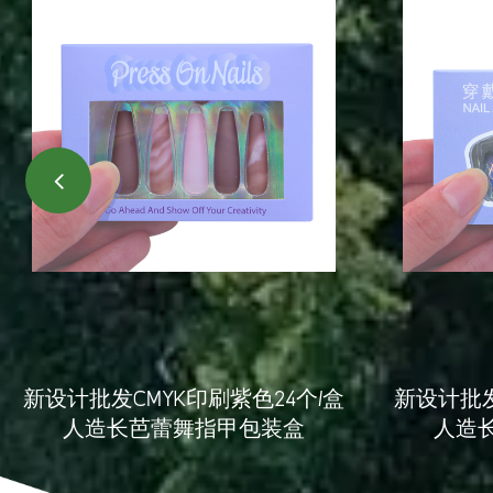
新设计批发CMYK印刷紫色24个/盒
新设计批发
人造长芭蕾舞指甲包装盒
人造